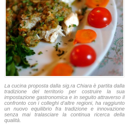
La cucina proposta dalla sig.ra Chiara è partita dalla
tradizione del territorio per costruire la sua
impostazione gastronomica e in seguito attraverso il
confronto con i colleghi d’altre regioni, ha raggiunto
un nuovo equilibrio fra tradizione e innovazione
senza mai tralasciare la continua ricerca della
qualità.